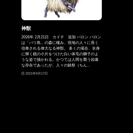
神獣
2026年 2月21日 カイチ 追加 バロン バロン
は「バリ島」の森に棲み、現地の人々に長く
信奉される偉大なる神獣。 多くの場合、全身
に輝く鏡の小片をつけた白い体毛の獅子のよ
うな姿で描かれる。かつては人間を襲う凶暴
な存在であったが、人々の鎮祭（ちん...
2021年9月17日