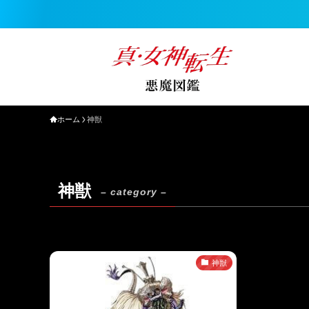
ホーム
神獣
神獣
– category –
神獣