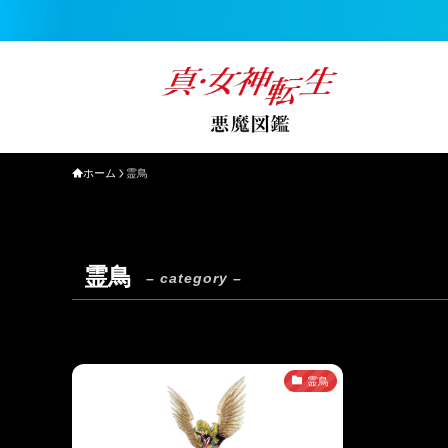
ホーム
霊鳥
霊鳥
– category –
霊鳥