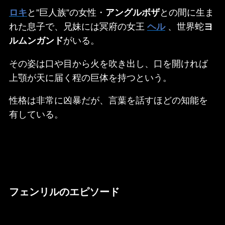
ロキ
と”巨人族”の女性・
アングルボザ
との間に生ま
れた息子で、兄妹には冥府の女王
ヘル
、世界蛇
ヨ
ルムンガンド
がいる。
その姿は口や目から火を吹き出し、口を開ければ
上顎が天に届く程の巨体を持つという。
性格は非常に凶暴だが、言葉を話すほどの知能を
有している。
フェンリルのエピソード