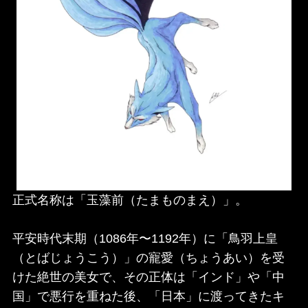
正式名称は「玉藻前（たまものまえ）」。
平安時代末期（1086年〜1192年）に「鳥羽上皇
（とばじょうこう）」の寵愛（ちょうあい）を受
けた絶世の美女で、その正体は「インド」や「中
国」で悪行を重ねた後、「日本」に渡ってきたキ