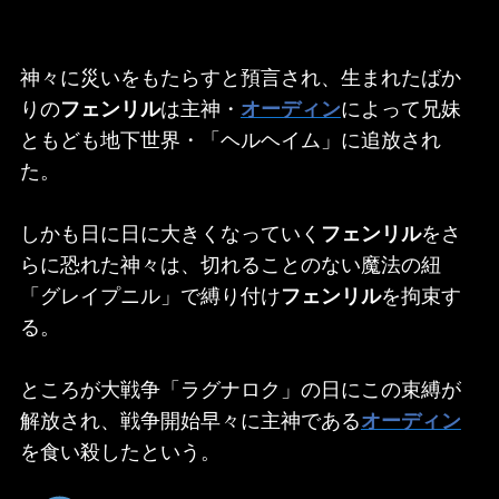
神々に災いをもたらすと預言され、生まれたばか
りの
フェンリル
は主神・
オーディン
によって兄妹
ともども地下世界・「ヘルヘイム」に追放され
た。
しかも日に日に大きくなっていく
フェンリル
をさ
らに恐れた神々は、切れることのない魔法の紐
「グレイプニル」で縛り付け
フェンリル
を拘束す
る。
ところが大戦争「ラグナロク」の日にこの束縛が
解放され、戦争開始早々に主神である
オーディン
を食い殺したという。