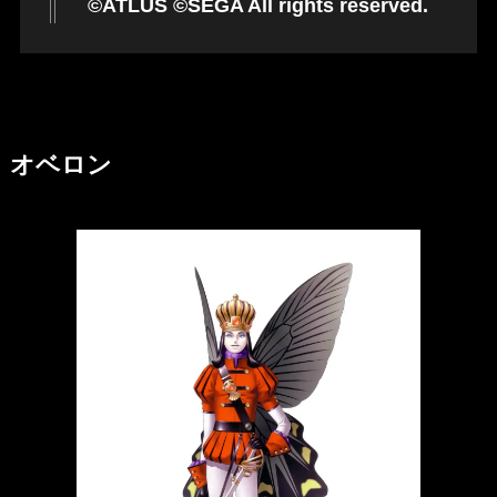
©ATLUS ©SEGA All rights reserved.
オベロン