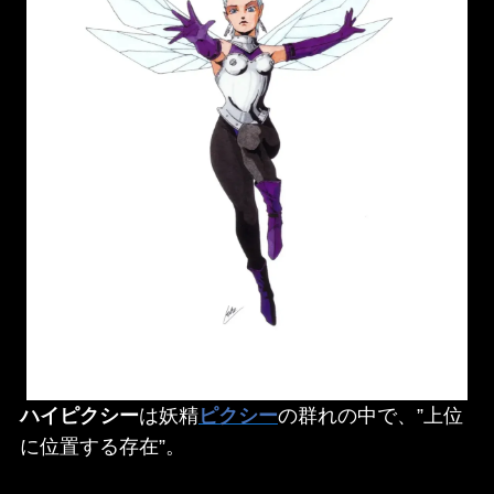
ハイピクシー
は妖精
ピクシー
の群れの中で、”上位
に位置する存在”。