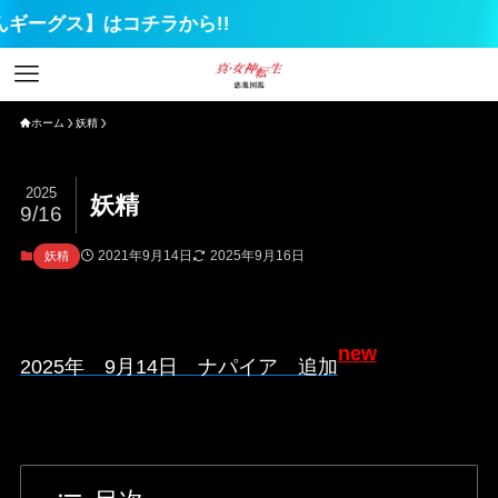
「アマ
ホーム
妖精
2025
妖精
9/16
2021年9月14日
2025年9月16日
妖精
2025年 9月14日 ナパイア 追加